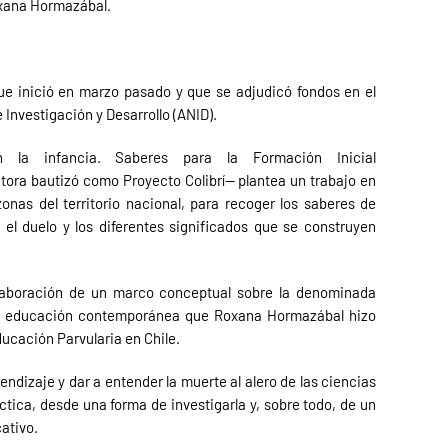
Roxana Hormazábal.
e inició en marzo pasado y que se adjudicó fondos en el
Investigación y Desarrollo (ANID).
 la infancia. Saberes para la Formación Inicial
ctora bautizó como Proyecto Colibrí— plantea un trabajo en
zonas del territorio nacional, para recoger los saberes de
el duelo y los diferentes significados que se construyen
elaboración de un marco conceptual sobre la denominada
 la educación contemporánea que Roxana Hormazábal hizo
ducación Parvularia en Chile.
dizaje y dar a entender la muerte al alero de las ciencias
dáctica, desde una forma de investigarla y, sobre todo, de un
ativo.