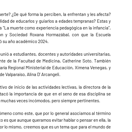
erte? ¿De qué forma la perciben, la enfrentan y les afecta?
lidad de educarlos y guiarlos a edades tempranas? Estas y
cia “La muerte como experiencia pedagógica en la infancia”,
ción y Sociedad Roxana Hormazábal, con que la Escuela
ró su año académico 2024.
unió a estudiantes, docentes y autoridades universitarias,
nte de la Facultad de Medicina, Catherine Soto. También
taría Regional Ministerial de Educación, Ximena Venegas, y
de Valparaíso, Alina D’ Arcangeli.
o de inicio de las actividades lectivas, la directora de la
acó la importancia de que en el seno de esa disciplina se
, muchas veces incómodos, pero siempre pertinentes.
ómeno como este, que por lo general asociamos al término
rto es que aunque queramos evitar hablar o pensar en ella, la
Por lo mismo, creemos que es un tema que para el mundo de